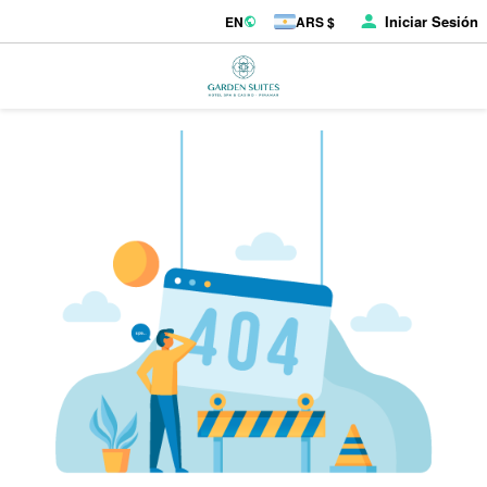
Iniciar Sesión
EN
ARS $